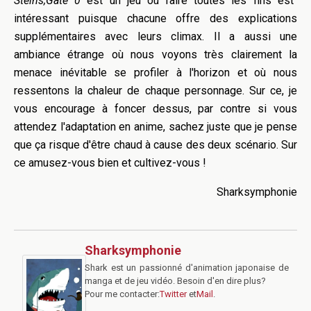
Steins
;
Gate
0
est un jeu où faire toutes les fins est
intéressant puisque chacune offre des explications
supplémentaires avec leurs climax.
Il a aussi une
ambiance étrange où nous voyons très clairement la
menace inévitable se profiler à l'horizon et où nous
ressentons la chaleur de chaque personnage.
Sur ce, je
vous encourage à foncer dessus, par contre si vous
attendez l'adaptation en anime, sachez juste que je pense
que ça risque d'être chaud à cause des deux scénario. Sur
ce amusez-vous bien et cultivez-vous !
Sharksymphonie
Sharksymphonie
Shark est un passionné d'animation japonaise de
manga et de jeu vidéo. Besoin d'en dire plus?
Pour me contacter:
Twitter
et
Mail
.