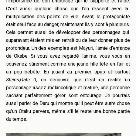
l'importance de son entourage qui le supporte et l'aide.
C'est aussi quelque chose que l'on ressent avec la
multiplication des points de vue.
Avant, le protagoniste
était seul face au danger, maintenant ils y sont à plusieurs.
Cela permet aussi de développer des personnages qui
auparavant étaient mis en retrait ou de leur donner plus de
profondeur.
Un des exemples est
Mayuri
, l'amie d'enfance
de Okabe
.
Si vous avez regardé l'anime, vous vous en
souvenez sûrement comme une jeune fille tête en l'air et
un peu bébête.
En jouant au premier opus et surtout
Steins
;
Gate
0
, on découvre que c'est en réalité un
personnage assez mélancolique et mature, une personne
sachant parfaitement gérer sont entourage.
Je pourrais
aussi parler de
Daru
qui montre qu'il peut être autre chose
qu'un O
taku
pervers, même s'il le reste une bonne partie
du temps.