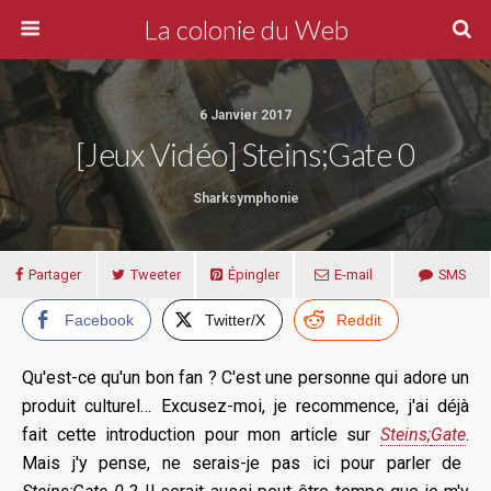
La colonie du Web
6 Janvier 2017
[Jeux Vidéo] Steins;Gate 0
Sharksymphonie
Partager
Tweeter
Épingler
E-mail
SMS
Facebook
Twitter/X
Reddit
Qu'est-ce qu'un bon fan ?
C'est une personne qui adore un
produit culturel…
Excusez-moi, je recommence, j'ai déjà
fait cette introduction pour mon article sur
Steins
;
Gate
.
Mais j'y pense, ne serais-je pas ici pour parler de