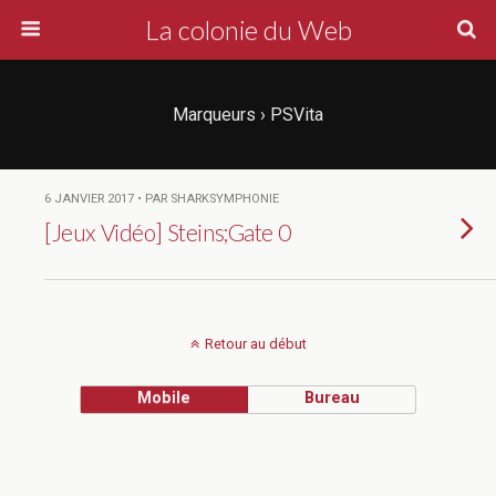
La colonie du Web
Marqueurs › PSVita
6 JANVIER 2017 • PAR SHARKSYMPHONIE
[Jeux Vidéo] Steins;Gate 0
Retour au début
Mobile
Bureau