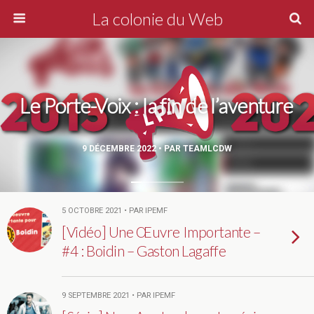
La colonie du Web
Le Porte-Voix : la fin de l’aventure
9 DÉCEMBRE 2022 • PAR TEAMLCDW
5 OCTOBRE 2021 • PAR IPEMF
[Vidéo] Une Œuvre Importante –
#4 : Boidin – Gaston Lagaffe
9 SEPTEMBRE 2021 • PAR IPEMF