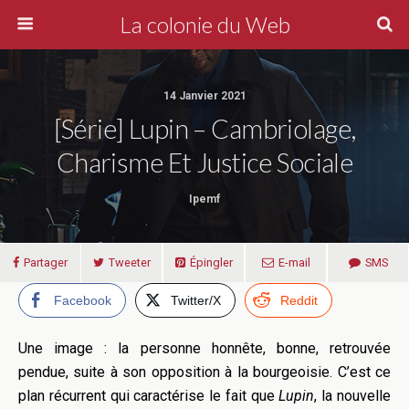
La colonie du Web
14 Janvier 2021
[Série] Lupin – Cambriolage,
Charisme Et Justice Sociale
Ipemf
Partager
Tweeter
Épingler
E-mail
SMS
Facebook
Twitter/X
Reddit
Une image : la personne honnête, bonne, retrouvée
pendue, suite à son opposition à la bourgeoisie. C’est ce
plan récurrent qui caractérise le fait que
Lupin
, la nouvelle