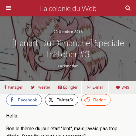
La colonie du Web
23 Octobre 2016
[Fanart Du Dimanche] Spéciale
Inktober #3
Forkmotion
Partager
Tweeter
Épingler
E-mail
SMS
Facebook
Twitter/X
Reddit
Hello.
Bon le thème du jour était "lent", mais j'avais pas trop