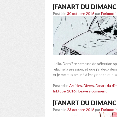
[FANART DU DIMANCH
Posté le
30 octobre 2016
par
Forkmoti
Hello. Dernière semaine de sélection spé
relâché la pression, et que j’ai deux des
et je me suis amusé à imaginer ce que s
Posted in
Articles
,
Divers
,
Fanart du di
Inktober2016
|
Leave a comment
[FANART DU DIMANCH
Posté le
23 octobre 2016
par
Forkmoti