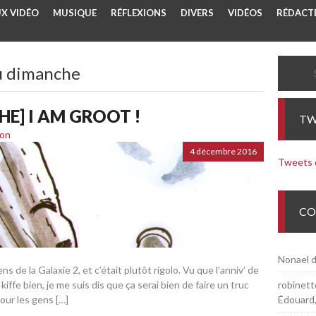
UX VIDÉO
MUSIQUE
RÉFLEXIONS
DIVERS
VIDÉOS
RÉDACTE
Search
u dimanche
E] I AM GROOT !
TW
ion
4 décembre 2016
Tweets
CO
Nonael
d
ens de la Galaxie 2, et c’était plutôt rigolo. Vu que l’anniv’ de
 kiffe bien, je me suis dis que ça serai bien de faire un truc
robinette
pour les gens […]
Édouard,