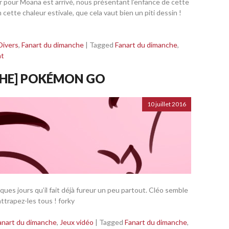
r pour Moana est arrivé, nous présentant l’enfance de cette
 en cette chaleur estivale, que cela vaut bien un piti dessin !
Divers
,
Fanart du dimanche
|
Tagged
Fanart du dimanche
,
nt
CHE] POKÉMON GO
10 juillet 2016
ues jours qu’il fait déjà fureur un peu partout. Cléo semble
attrapez-les tous ! forky
anart du dimanche
,
Jeux vidéo
|
Tagged
Fanart du dimanche
,