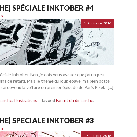
E] SPÉCIALE INKTOBER #4
on
30 octobre 2016
ciale Inktober. Bon, je dois vous avouer que j’ai un peu
sins de retard. Mais le thème du jour, épave, m’a bien botté,
erai devenu la voiture du premier épisode de Paris Pixel. […]
manche
,
Illustrations
|
Tagged
Fanart du dimanche
,
E] SPÉCIALE INKTOBER #3
on
23 octobre 2016