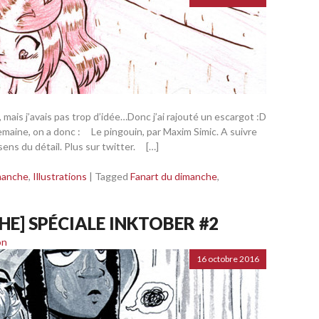
», mais j’avais pas trop d’idée…Donc j’ai rajouté un escargot :D
emaine, on a donc : Le pingouin, par Maxim Simic. A suivre
 sens du détail. Plus sur twitter. […]
manche
,
Illustrations
|
Tagged
Fanart du dimanche
,
E] SPÉCIALE INKTOBER #2
on
16 octobre 2016