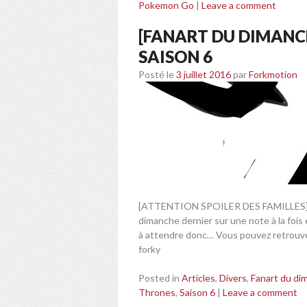
Pokemon Go
|
Leave a comment
[FANART DU DIMANC
SAISON 6
Posté le
3 juillet 2016
par
Forkmotion
[ATTENTION SPOILER DES FAMILLES] Et 
dimanche dernier sur une note à la fois
à attendre donc… Vous pouvez retrouver
forky
Posted in
Articles
,
Divers
,
Fanart du di
Thrones
,
Saison 6
|
Leave a comment