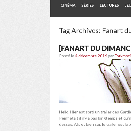
CINÉMA
SÉRIES
LECTURES
JE
Tag Archives:
Fanart d
[FANART DU DIMANCH
Posté le
4 décembre 2016
par
Forkmot
Hello. Hier est sorti un trailer des Gardi
Pemf était il n’y a pas longtemps et qu’il
dessus. Ah, et bien sur, le trailer est là 