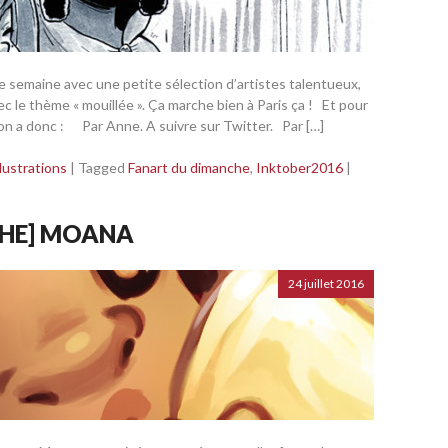
e semaine avec une petite sélection d’artistes talentueux,
vec le thème « mouillée ». Ça marche bien à Paris ça ! Et pour
 on a donc : Par Anne. A suivre sur Twitter. Par […]
llustrations
|
Tagged
Fanart du dimanche
,
Inktober2016
|
CHE] MOANA
24 juillet 2016