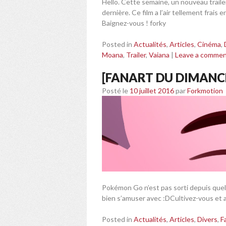
Hello. Cette semaine, un nouveau traile
dernière. Ce film a l’air tellement frais
Baignez-vous ! forky
Posted in
Actualités
,
Articles
,
Cinéma
,
Moana
,
Trailer
,
Vaiana
|
Leave a comme
[FANART DU DIMAN
Posté le
10 juillet 2016
par
Forkmotion
Pokémon Go n’est pas sorti depuis quelq
bien s’amuser avec :DCultivez-vous et 
Posted in
Actualités
,
Articles
,
Divers
,
F