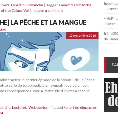
Ipemf
d
Divers
,
Fanart du dimanche
|
Tagged
Fanart du dimanche
,
– Uchroni
of the Galaxy Vol 2
|
Leave a comment
FMEPI
d
E] LA PÊCHE ET LA MANGUE
L’Enfer –
tion
Irène05
13 novembre 2016
de l’amo
PA
bointeractive le dernier épisode de la saison 1 de La Pêche
etite série de turbomédia bien sympathique où on voit
des conséquences. Vidu a l’habitude d’inviter à chaque
manche
,
Lectures
,
Webcomics
|
Tagged
Fanart du dimanche
,
nt