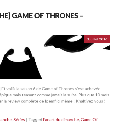
HE] GAME OF THRONES –
3 juillet 2016
voilà, la saison 6 de Game of Thrones s’est achevée
 épique mais teasant comme jamais la suite. Plus que 10 mois
 la review complète de Ipemf ici même ! Khaltivez-vous !
manche
,
Séries
|
Tagged
Fanart du dimanche
,
Game Of