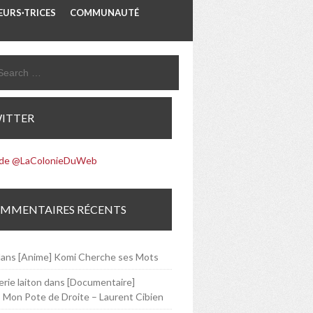
URS·TRICES
COMMUNAUTÉ
ITTER
 de @LaColonieDuWeb
MMENTAIRES RÉCENTS
ans
[Anime] Komi Cherche ses Mots
rie laiton
dans
[Documentaire]
 Mon Pote de Droite – Laurent Cibien