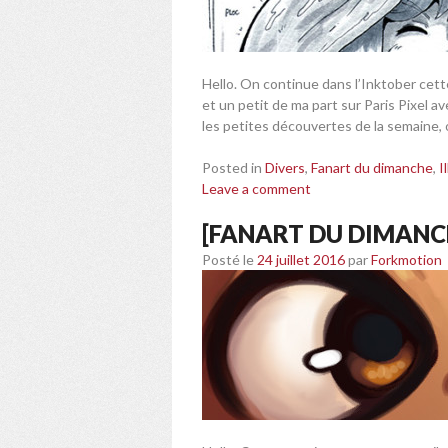
Hello. On continue dans l’Inktober cett
et un petit de ma part sur Paris Pixel a
les petites découvertes de la semaine,
Posted in
Divers
,
Fanart du dimanche
,
I
Leave a comment
[FANART DU DIMAN
Posté le
24 juillet 2016
par
Forkmotion