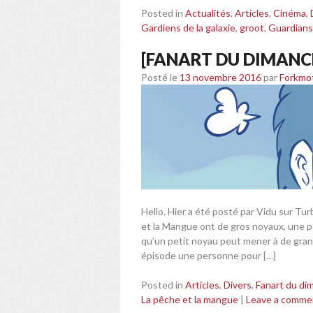
Posted in
Actualités
,
Articles
,
Cinéma
,
Gardiens de la galaxie
,
groot
,
Guardians 
[FANART DU DIMANCH
Posté le
13 novembre 2016
par
Forkmo
Hello. Hier a été posté par Vidu sur Tur
et la Mangue ont de gros noyaux, une p
qu’un petit noyau peut mener à de gran
épisode une personne pour […]
Posted in
Articles
,
Divers
,
Fanart du di
La pêche et la mangue
|
Leave a comme