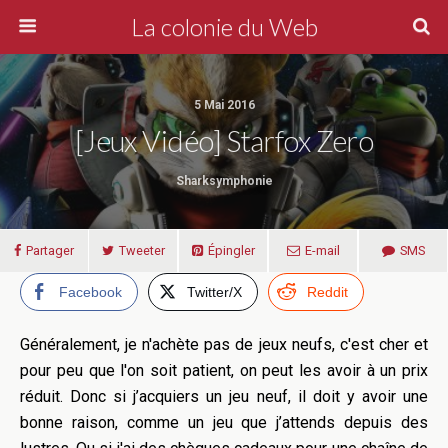
La colonie du Web
5 Mai 2016
[Jeux Vidéo] Starfox Zero
Sharksymphonie
Partager
Tweeter
Épingler
E-mail
SMS
Facebook
Twitter/X
Reddit
Généralement, je n'achète pas de jeux neufs, c'est cher et
pour peu que l'on soit patient, on peut les avoir à un prix
réduit. Donc si j’acquiers un jeu neuf, il doit y avoir une
bonne raison, comme un jeu que j’attends depuis des