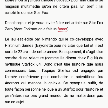
lustres. Ou si j'ai des chèques cadeaux pour une chaîne de
magasin multimédia qu'on ne citera pas
.
En bref : j'ai
acheté le dernier Star Fox.
Donc bonjour et je vous invite à lire cet article sur Star Fox
Zero (dont Forkmotion a fait un
fanart
).
Le jeu est édité par Nintendo qui le co-développe avec
Platinium Games (Bayonetta pour ne citer que lui) et il est
sorti le 22 avril de cette année. Basiquement, il s'agit
d'un
remake
d'une relecture (comme ils disent chez Big N) du
mythique Starfox 64. Donc c'est une histoire que nous
connaissons tous : l'équipe Starfox est engagée par
l'armée cornérienne pour combattre le scientifique fou
Andross qui menace la galaxie. Ce synopsis suffit, de
toute façon personne ne joue à un Starfox pour l'histoire et
ça n'intéresse pas grand monde. Je ne m'attarderai pas
sur ce sujet.