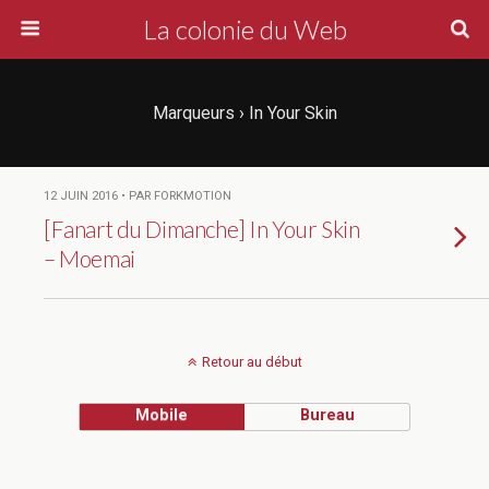
La colonie du Web
Marqueurs › In Your Skin
12 JUIN 2016 • PAR FORKMOTION
[Fanart du Dimanche] In Your Skin
– Moemai
Retour au début
Mobile
Bureau