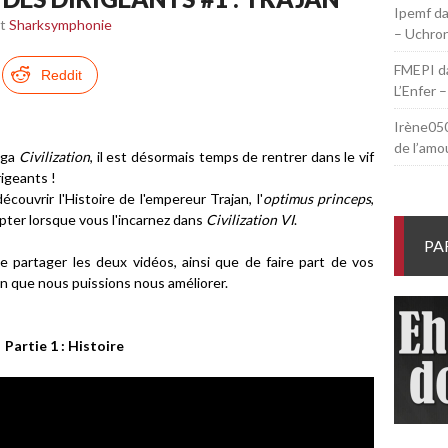
Ipemf
d
t
Sharksymphonie
– Uchroni
FMEPI
d
Reddit
L’Enfer –
Irène05
de l’amo
aga
Civilization
, il est désormais temps de rentrer dans le vif
rigeants !
ouvrir l'Histoire de l'empereur Trajan, l'
optimus princeps
,
opter lorsque vous l'incarnez dans
Civilization VI
.
PA
 de partager les deux vidéos, ainsi que de faire part de vos
in que nous puissions nous améliorer.
Partie 1 : Histoire