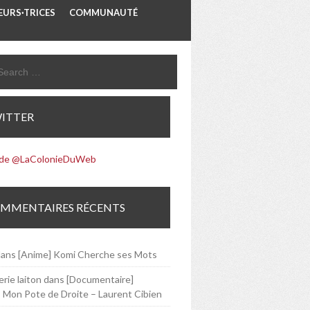
URS·TRICES
COMMUNAUTÉ
ITTER
 de @LaColonieDuWeb
MMENTAIRES RÉCENTS
ans
[Anime] Komi Cherche ses Mots
rie laiton
dans
[Documentaire]
 Mon Pote de Droite – Laurent Cibien