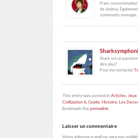
Franc consommateur d
de cinéma. Également
community manager, p
Sharksymphon
Shark est un passion
dire plus?
Pour me contacter:
Tw
This entry was posted in
Articles
,
Jeux 
Civilization 6
,
Guide
,
Histoire
,
Les Desso
Bookmark the
permalink
.
Laisser un commentaire
Votre adresse e-mail ne sera pas publié