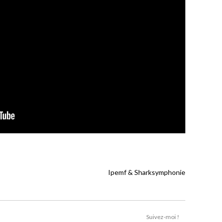
Ipemf & Sharksymphonie
Suivez-moi !