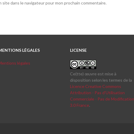
 site dans le navigateur pour mon prochain commentaire.
MENTIONS LÉGALES
LICENSE
Mentions légales
Ce(tte) œuvre est mise à
disposition selon les termes de la
Licence Creative Commons
Attribution - Pas d’Utilisation
Commerciale - Pas de Modificatio
3.0 France
.