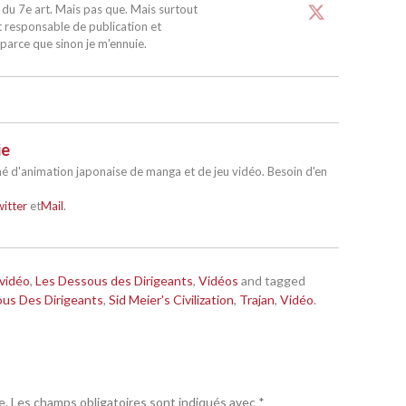
u 7e art. Mais pas que. Mais surtout
 responsable de publication et
arce que sinon je m'ennuie.
ie
né d'animation japonaise de manga et de jeu vidéo. Besoin d'en
itter
et
Mail
.
vidéo
,
Les Dessous des Dirigeants
,
Vidéos
and tagged
us Des Dirigeants
,
Sid Meier's Civilization
,
Trajan
,
Vidéo
.
e.
Les champs obligatoires sont indiqués avec
*