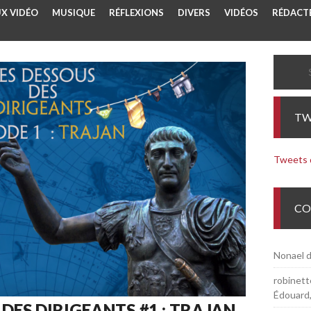
UX VIDÉO
MUSIQUE
RÉFLEXIONS
DIVERS
VIDÉOS
RÉDACTE
Search
TW
Tweets
CO
Nonael
d
robinette
Édouard,
 DES DIRIGEANTS #1 : TRAJAN