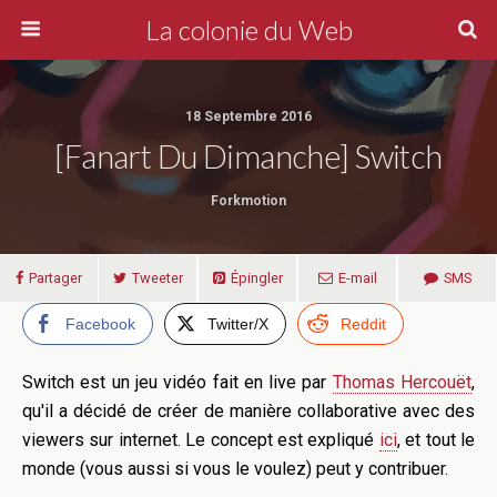
La colonie du Web
18 Septembre 2016
[Fanart Du Dimanche] Switch
Forkmotion
Partager
Tweeter
Épingler
E-mail
SMS
Facebook
Twitter/X
Reddit
Switch est un jeu vidéo fait en live par
Thomas Hercouët
,
qu'il a décidé de créer de manière collaborative avec des
viewers sur internet. Le concept est expliqué
ici
, et tout le
monde (vous aussi si vous le voulez) peut y contribuer.