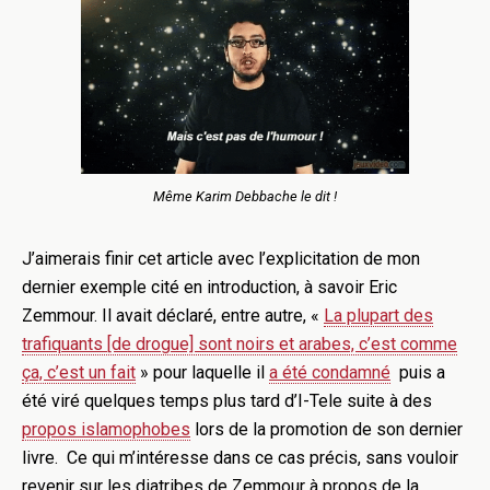
Même Karim Debbache le dit !
J’aimerais finir cet article avec l’explicitation de mon
dernier exemple cité en introduction, à savoir Eric
Zemmour. Il avait déclaré, entre autre, «
La plupart des
trafiquants [de drogue] sont noirs et arabes, c’est comme
ça, c’est un fait
» pour laquelle il
a été condamné
puis a
été viré quelques temps plus tard d’I-Tele suite à des
propos islamophobes
lors de la promotion de son dernier
livre. Ce qui m’intéresse dans ce cas précis, sans vouloir
revenir sur les diatribes de Zemmour à propos de la