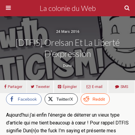
La colonie du Web
24 Mars 2016
[DTFIS] Orelsan Et La Liberté
D’expression
Duno
Partager
Tweeter
Épingler
E-mail
SMS
Facebook
Twitter/X
Reddit
Aujourd’hui j’ai enfin l’énergie de déterrer un vieux type
d’article qui me tient beaucoup à cœur ! Pour rappel DTFIS
signifie Dun(n)o the fuck I’m saying et présente mes