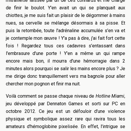
mitraillette laissée par un de ces connards et me charge
de finir le boulot. Y'en avait un qui se planquait aux
chiottes, je me suis fait un plaisir de le dégommer à mains
nues, sa cervelle se mélange désormais à sa pisse. Et
puis la retombée, toute l'adrénaline accumulée s'en va et
je contemple mon œuvre ! Y'a pas à dire, j'ai fait fort cette
fois ! Regardez tous ces cadavres s'entassant dans
l'embrasure d'une porte ! Y'en a même un qui rampe
encore mais bon, il mourra d'une hémorragie dans 2
minutes alors pourquoi se salir les mains encore plus ? Je
me dirige donc tranquillement vers ma bagnole pour aller
chercher mon pognon et finir ma nuit.
Voilà comment se passe chaque niveau de
Hotline Miami
,
jeu développé par Dennaton Games et sorti sur PC en
octobre 2012. Ce jeu est un défouloir d'une violence
physique et symbolique assez rare qui ravira tous les
amateurs d'hémoglobine pixelisée. En effet, l'intrigue se