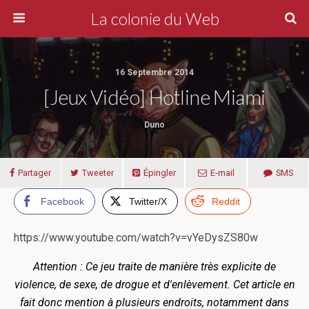
La colonie du Web
16 Septembre 2014
[Jeux Vidéo] Hotline Miami
Duno
Partager
Tweeter
Épingler
E-mail
SMS
Facebook
Twitter/X
Reddit
https://www.youtube.com/watch?v=vYeDysZS80w
Attention : Ce jeu traite de manière très explicite de
violence, de sexe, de drogue et d'enlèvement. Cet article en
fait donc mention à plusieurs endroits, notamment dans