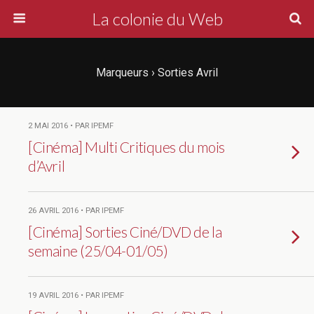
La colonie du Web
Marqueurs › Sorties Avril
2 MAI 2016 • PAR IPEMF
[Cinéma] Multi Critiques du mois
d’Avril
26 AVRIL 2016 • PAR IPEMF
[Cinéma] Sorties Ciné/DVD de la
semaine (25/04-01/05)
19 AVRIL 2016 • PAR IPEMF