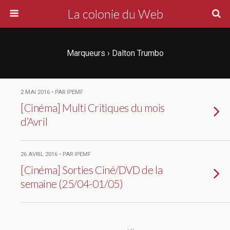
La colonie du Web
Marqueurs › Dalton Trumbo
2 MAI 2016 • PAR IPEMF
[Cinéma] Multi Critiques du mois
d’Avril
26 AVRIL 2016 • PAR IPEMF
[Cinéma] Sorties Ciné/DVD de la
semaine (25/04-01/05)