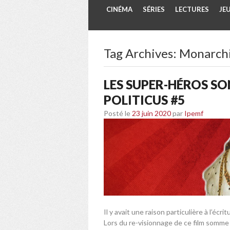
CINÉMA
SÉRIES
LECTURES
JE
Tag Archives:
Monarch
LES SUPER-HÉROS SON
POLITICUS #5
Posté le
23 juin 2020
par
Ipemf
Il y avait une raison particulière à l’é
Lors du re-visionnage de ce film somme