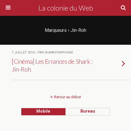
La colonie du Web
Marqueurs › Jin-Roh
7 JUILLET 2016 • PAR SHARKSYMPHONIE
[Cinéma] Les Errances de Shark :
Jin-Roh
Retour au début
Mobile
Bureau