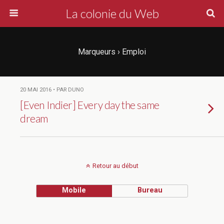
La colonie du Web
Marqueurs › Emploi
20 MAI 2016 • PAR DUNO
[Even Indier] Every day the same
dream
Retour au début
Mobile
Bureau