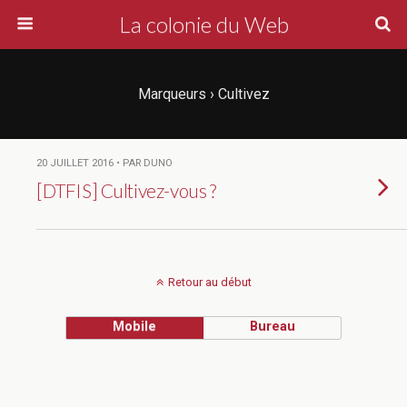
La colonie du Web
Marqueurs › Cultivez
20 JUILLET 2016 • PAR DUNO
[DTFIS] Cultivez-vous ?
Retour au début
Mobile
Bureau