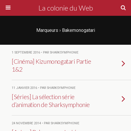
La colonie du Web
Marqueurs › Bakemonogatari
1 SEPTEMBRE 2016 • PAR SHARKSYMPHONIE
[Cinéma] Kizumonogatari Partie
1&2
11 JANVIER 2016 • PAR SHARKSYMPHONIE
[Séries] La sélection série
d’animation de Sharksymphonie
24 NOVEMBRE 2014 • PAR SHARKSYMPHONIE