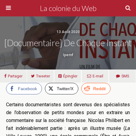
La colonie du Web
13 Août 2020
[Documentaire] De Chaque Instant
Ipemf
Partager
Tweeter
Épingler
E-mail
SMS
Facebook
Twitter/X
Reddit
Certains documentaristes sont devenus des spécialistes
de l’observation de petits mondes pour en extraire un
commentaire sur la société française. Nicolas Philibert en
fait indéniablement partie : après un illustre musée (
La