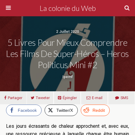
La colonie du Web
2 Juillet 2020
5 Livres Pour Mieux Comprendre
Les Films De Super-Héros – Heros
Politicus Mini #2
Ipemf
Partager
Tweeter
Épingler
E-mail
SMS
Facebook
Twitter/X
Reddit
Les jours écrasants de chaleur approchent et, avec eux,
une ressource précieuse à laquelle chaque être humain