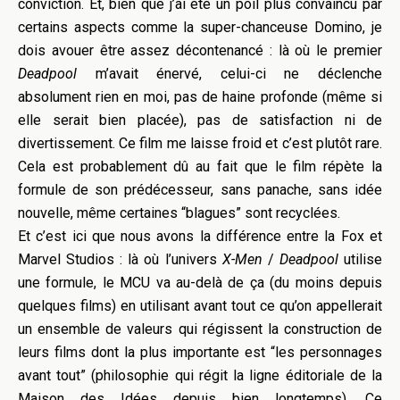
conviction. Et, bien que j’ai été un poil plus convaincu par
certains aspects comme la super-chanceuse Domino, je
dois avouer être assez décontenancé : là où le premier
Deadpool
m’avait énervé, celui-ci ne déclenche
absolument rien en moi, pas de haine profonde (même si
elle serait bien placée), pas de satisfaction ni de
divertissement. Ce film me laisse froid et c’est plutôt rare.
Cela est probablement dû au fait que le film répète la
formule de son prédécesseur, sans panache, sans idée
nouvelle, même certaines “blagues” sont recyclées.
Et c’est ici que nous avons la différence entre la Fox et
Marvel Studios : là où l’univers
X-Men
/
Deadpool
utilise
une formule, le MCU va au-delà de ça (du moins depuis
quelques films) en utilisant avant tout ce qu’on appellerait
un ensemble de valeurs qui régissent la construction de
leurs films dont la plus importante est “les personnages
avant tout” (philosophie qui régit la ligne éditoriale de la
Maison des Idées depuis bien longtemps). Ce