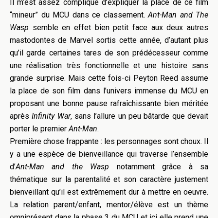
Il m’est assez compliqué d’expliquer la place de ce film
“mineur” du MCU dans ce classement.
Ant-Man and The
Wasp
semble en effet bien petit face aux deux autres
mastodontes de Marvel sortis cette année, d’autant plus
qu’il garde certaines tares de son prédécesseur comme
une réalisation très fonctionnelle et une histoire sans
grande surprise. Mais cette fois-ci Peyton Reed assume
la place de son film dans l’univers immense du MCU en
proposant une bonne pause rafraîchissante bien méritée
après
Infinity War
, sans l’allure un peu bâtarde que devait
porter le premier
Ant-Man
.
Première chose frappante : les personnages sont choux. Il
y a une espèce de bienveillance qui traverse l’ensemble
d’
Ant-Man and the Wasp
notamment grâce à sa
thématique sur la parentalité et son caractère justement
bienveillant qu’il est extrêmement dur à mettre en oeuvre.
La relation parent/enfant, mentor/élève est un thème
omniprésent dans la phase 3 du MCU et ici elle prend une