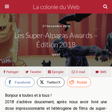
La colonie du Web
27 Décembre 2018
Les Super-Alpagas Awards –
Édition 2018
Ipemf
Partager
Tweeter
Épingler
E-mail
SMS
Facebook
Twitter/X
Reddit
Bonjour à toutes et à tous !
2018 s’achève doucement, après nous avoir livré une
dose impressionnante et hétérogène de films de super-