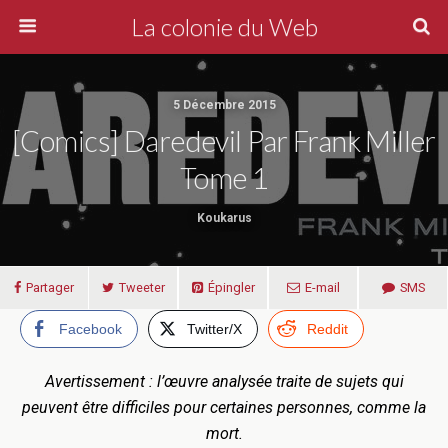
La colonie du Web
5 Décembre 2015
[Comics] Daredevil Par Frank Miller
Tome 1
Koukarus
Partager
Tweeter
Épingler
E-mail
SMS
Facebook
Twitter/X
Reddit
Avertissement : l’œuvre analysée traite de sujets qui
peuvent être difficiles pour certaines personnes, comme la
mort.