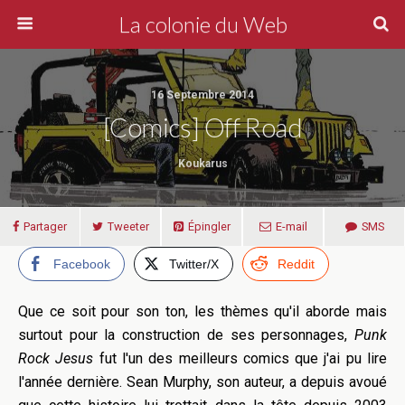
La colonie du Web
16 Septembre 2014
[Comics] Off Road
Koukarus
Partager
Tweeter
Épingler
E-mail
SMS
Facebook
Twitter/X
Reddit
Que ce soit pour son ton, les thèmes qu'il aborde mais
surtout pour la construction de ses personnages,
Punk
Rock Jesus
fut l'un des meilleurs comics que j'ai pu lire
l'année dernière. Sean Murphy, son auteur, a depuis avoué