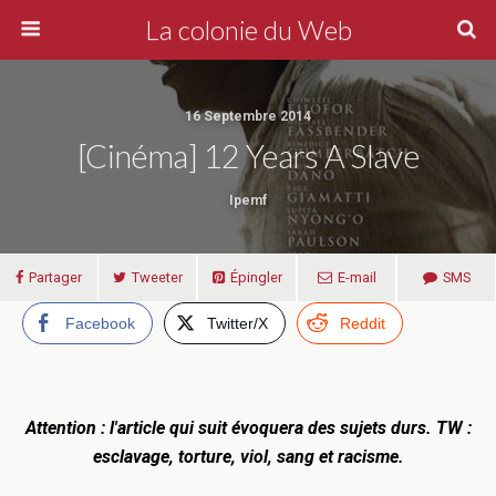
La colonie du Web
16 Septembre 2014
[Cinéma] 12 Years A Slave
Ipemf
Partager
Tweeter
Épingler
E-mail
SMS
Facebook
Twitter/X
Reddit
Attention : l'article qui suit évoquera des sujets durs. TW :
esclavage, torture, viol, sang et racisme.