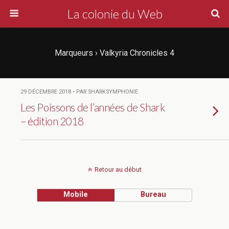
La colonie du Web
Marqueurs › Valkyria Chronicles 4
29 DÉCEMBRE 2018 • PAR SHARKSYMPHONIE
Les Poissons de l’années de Shark
– édition 2018
Retour au début
Mobile
Bureau