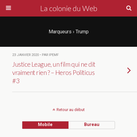
La colonie du Web
Marqueurs › Trump
23 JANVIER 2020 • PAR IPEMF
Justice League, un film qui ne dit
vraiment rien ? – Heros Politicus
#3
Retour au début
Mobile
Bureau