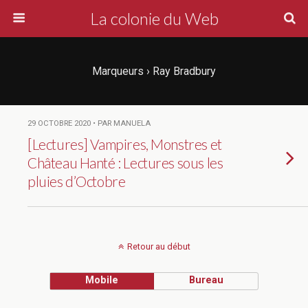
La colonie du Web
Marqueurs › Ray Bradbury
29 OCTOBRE 2020 • PAR MANUELA
[Lectures] Vampires, Monstres et
Château Hanté : Lectures sous les
pluies d’Octobre
Retour au début
Mobile
Bureau