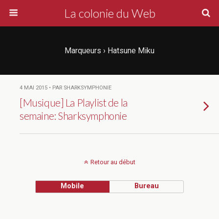
La colonie du Web
Marqueurs › Hatsune Miku
4 MAI 2015 • PAR SHARKSYMPHONIE
[Musique] La Playlist de la
semaine: Sharksymphonie
Retour au début
Mobile
Bureau