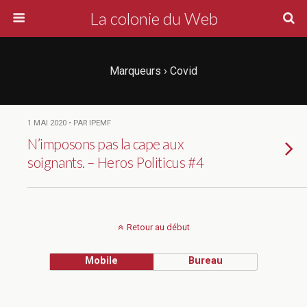
La colonie du Web
Marqueurs › Covid
1 MAI 2020 • PAR IPEMF
N’imposons pas la cape aux
soignants. – Heros Politicus #4
Retour au début
Mobile
Bureau