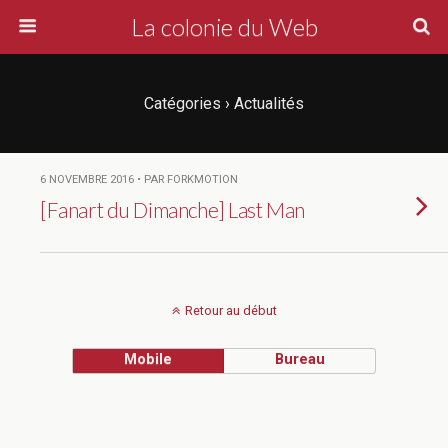
La colonie du Web
Catégories ›
Actualités
6 NOVEMBRE 2016 • PAR FORKMOTION
[Fanart du Dimanche] Last Man
Retour au début
Mobile
Bureau