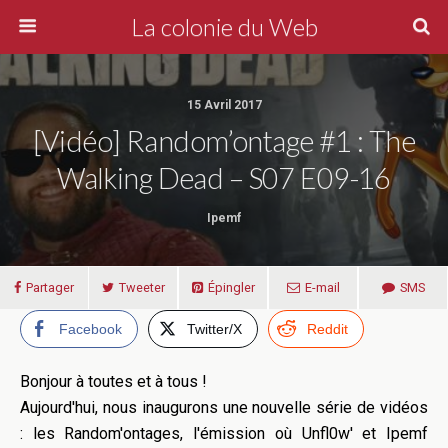
La colonie du Web
15 Avril 2017
[Vidéo] Random’ontage #1 : The
Walking Dead – S07 E09-16
Ipemf
Partager
Tweeter
Épingler
E-mail
SMS
Facebook
Twitter/X
Reddit
Bonjour à toutes et à tous !
Aujourd'hui, nous inaugurons une nouvelle série de vidéos
: les Random'ontages, l'émission où Unfl0w' et Ipemf