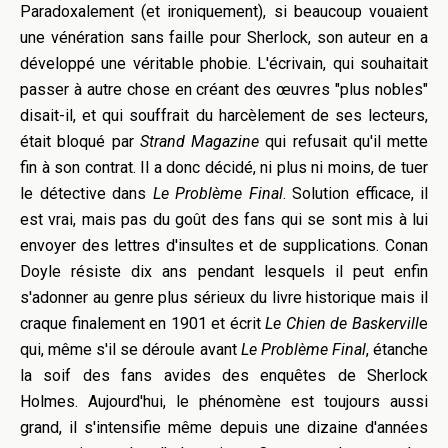
Paradoxalement (et ironiquement), si beaucoup vouaient
une vénération sans faille pour Sherlock, son auteur en a
développé une véritable phobie. L'écrivain, qui souhaitait
passer à autre chose en créant des œuvres "plus nobles"
disait-il, et qui souffrait du harcèlement de ses lecteurs,
était bloqué par
Strand Magazine
qui refusait qu'il mette
fin à son contrat. Il a donc décidé, ni plus ni moins, de tuer
le détective dans
Le Problème Final
. Solution efficace, il
est vrai, mais pas du goût des fans qui se sont mis à lui
envoyer des lettres d'insultes et de supplications. Conan
Doyle résiste dix ans pendant lesquels il peut enfin
s'adonner au genre plus sérieux du livre historique mais il
craque finalement en 1901 et écrit
Le Chien de Baskervill
e
qui, même s'il se déroule avant
Le Problème Final
, étanche
la soif des fans avides des enquêtes de Sherlock
Holmes. Aujourd'hui, le phénomène est toujours aussi
grand, il s'intensifie même depuis une dizaine d'années