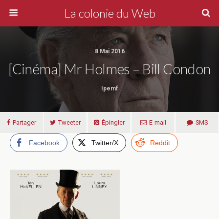
La colonie du Web
8 Mai 2016
[Cinéma] Mr Holmes – Bill Condon
Ipemf
Partager
Tweeter
Épingler
E-mail
SMS
Facebook
Twitter/X
Reddit